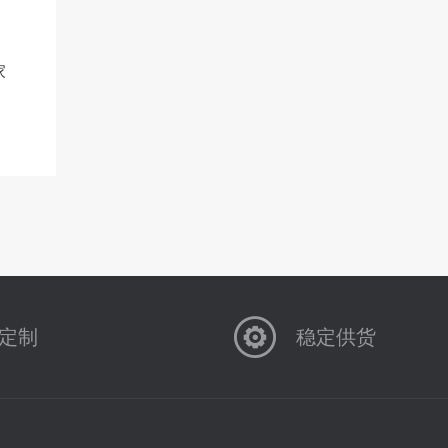
家
定制
稳定供货