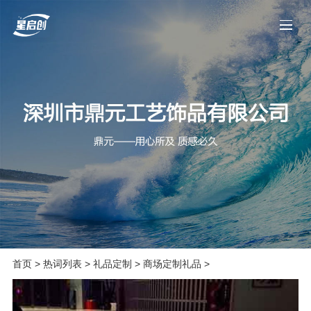
首页
>
热词列表
>
礼品定制
>
商场定制礼品
>