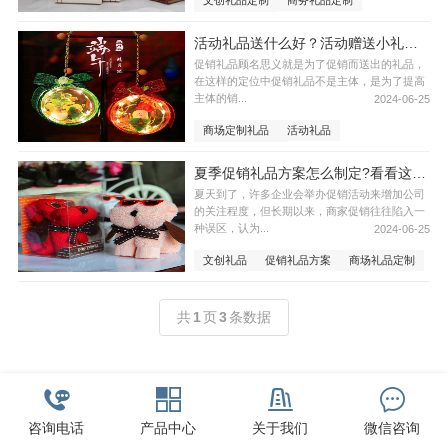
文创礼品定制
商务礼品定制
商场定制礼品
活动礼品送什么好？活动赠送小礼品有哪些？
促销礼品顾名思义就是为了促销而送出的礼品，
在这样的定位中促销礼品不是主体，是为了提高
主体的销...
2024-06-25
商场定制礼品
活动礼品
活动赠送小礼品
夏季促销礼品方案怎么制定?看看这份推荐
夏天到了，许多企业会举办促销活动来增加公司
的关注程度，但长期以来，商家促销往往陷入一
种误区，认为...
2024-06-25
文创礼品
促销礼品方案
商场礼品定制
共
1
页
3
条数据
咨询电话
产品中心
关于我们
微信咨询