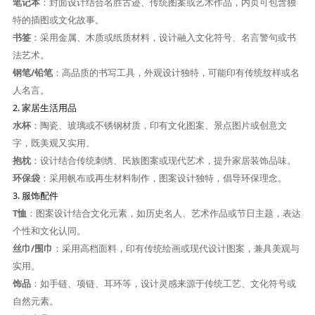
笔记本
：封面设计结合名胜古迹、传统图案或艺术作品，内页可包含独
特的插图或文化故事。
书签
：采用金属、木质或纸质材料，设计融入文化符号、名言警句或书
法艺术。
钢笔/铅笔
：高品质的书写工具，外观设计独特，可能印有传统纹样或名
人名言。
2.
家居生活用品
水杯
：陶瓷、玻璃或不锈钢材质，印有文化图案、景点图片或创意文
字，既美观又实用。
抱枕
：设计结合传统刺绣、民族图案或现代艺术，提升家居装饰品味。
环保袋
：采用帆布或再生材料制作，图案设计独特，倡导环保理念。
3.
服饰配件
T恤
：图案设计结合文化元素，如历史名人、艺术作品或节日主题，表达
个性和文化认同。
丝巾/围巾
：采用高档面料，印有传统绘画或现代设计图案，兼具美观与
实用。
饰品
：如手链、项链、耳环等，设计灵感来源于传统工艺、文化符号或
自然元素。